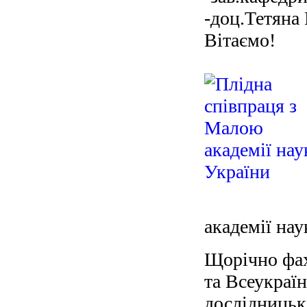
-доц.Тетяна
Вітаємо!
академії нау
Щорічно фах
та Всеукраї
дослідницьки