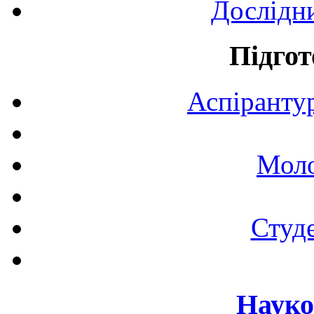
Дослідн
Підгот
Аспірантур
Моло
Студе
Науко