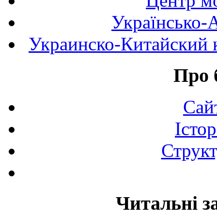
Центр мо
Українсько-
Украинско-Китайский к
Про 
Сай
Істор
Структ
Читальні з