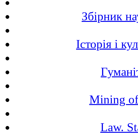
Збірник н
Історія і к
Гумані
Mining of
Law. St