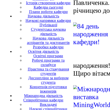
Павличенка.
Історія створення кафедри
Кафедра сьогодні
річницею до
Плани роботи кафедри
Наукова діяльність
Наукові напрямки кафедри
Публікації
Студентська наукова
діяльність
Наукова діяльність
аспірантів та докторантів
Розробки кафедри
Освітня діяльність
Освітні програми
Робочі програми та
народження
силабуси
Практика та стажування
Щиро вітаєм
студентів
Дисципліни за вибором
студента
Концепція підготовки
інженерів
Міжнародна діяльність
Співробітники кафедри
Викладачі
Наукові співробітники