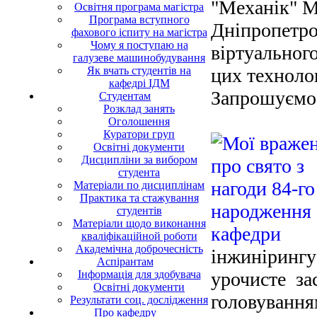
"Механік" М
Освітня програма магістра
Програма вступного
Дніпропетро
фахового іспиту на магістра
Чому я поступаю на
віртуально
галузеве машинобудування
Як вчать студентів на
цих техноло
кафедрі ІДМ
Запрошуємо
Студентам
Розклад занять
Оголошення
Куратори груп
Освітні документи
Дисципліни за вибором
студента
Матеріали по дисциплінам
Практика та стажування
студентів
Матеріали щодо виконання
кваліфікаційной роботи
Академічна доброчесність
інжинірингу
Аспірантам
Інформація для здобувача
урочисте зас
Освітні документи
головування
Результати соц. дослідження
Про кафедру