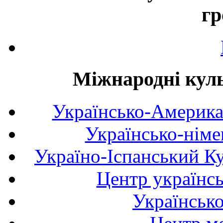
гр
Міжнародні куль
Українсько-Америка
Українсько-німе
Україно-Іспанський К
Центр українсь
Українськ