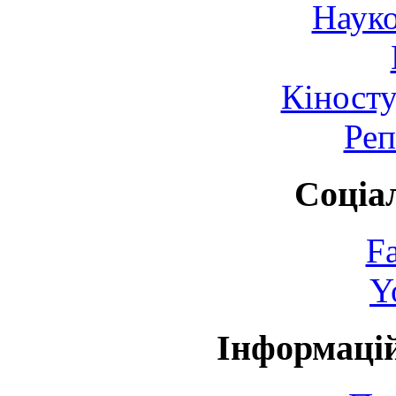
Науко
Кіносту
Реп
Соціа
F
Y
Інформаці