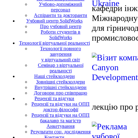
Учбово-допоміжний
кафедри інж
персонал
Аспіранти та докторанти
Міжнародну 
Учбовий центр SolidWorks
для гірничод
Про учбовий центр
Роботи студентів в
промисловос
SolidWorks
Технології віртуальної реальності
Технології повного
занурення
у віртуальний світ
Семінар з віртуальної
реальності
Наші стейкхолдери
Зовнішні стейкхолдери
Внутрішні стейкхолдери
Договори про співпрацю
Рецензії та відгуки
Рецензії та відгуки на ОПП
лекцію про 
доктор філософії
Рецензії та відгуки на ОПП
бакалавр та магістр
Анкетування
Результати соц. дослідження
Контакти