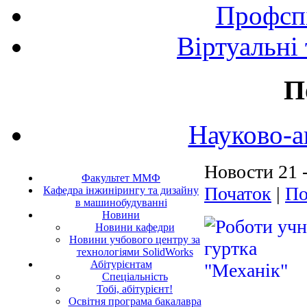
Профспі
Віртуальні
П
Науково-а
Новости 21 -
Факультет ММФ
Початок
|
По
Кафедра інжинірингу та дизайну
в машинобудуванні
Новини
Новини кафедри
Новини учбового центру за
технологіями SolidWorks
Абітурієнтам
Спеціальність
Тобі, абітурієнт!
Освітня програма бакалавра