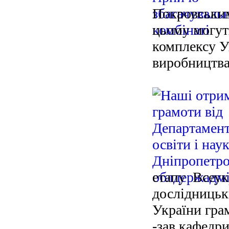
Покровським
цьому могут
комплексу У
виробництва
етапу Всеук
дослідницьки
України гра
-зав.кафедр