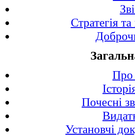
Зв
Стратегія та
Доброчи
Загальн
Про 
Історі
Почесні з
Видат
Установчі до