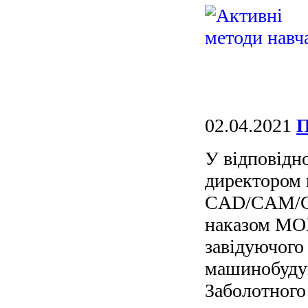
02.04.2021
П
У відповідн
директором 
CAD/CAM/CA
наказом МОН
завідуючого
машинобудув
Заболотного