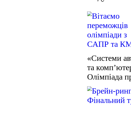
«Системи ав
та комп’юте
Олімпіада п