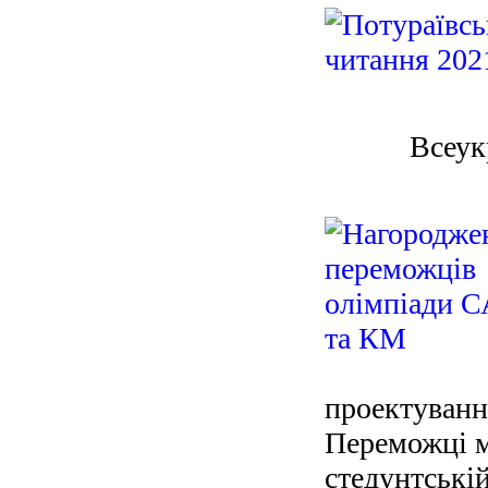
Всеук
проектуванн
Переможці м
стедунтській