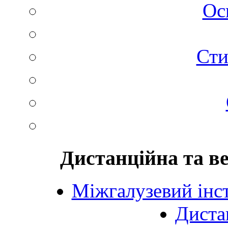
Ос
Сти
Дистанційна та в
Міжгалузевий інст
Диста