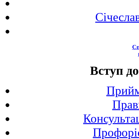
Січесла
Сп
Вступ до
Прийм
Прав
Консультац
Профоріє