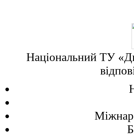
Національний ТУ «Дн
відпов
Міжнаро
Б