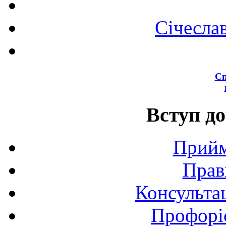
Січесла
Сп
Вступ до
Прийм
Прав
Консультац
Профоріє