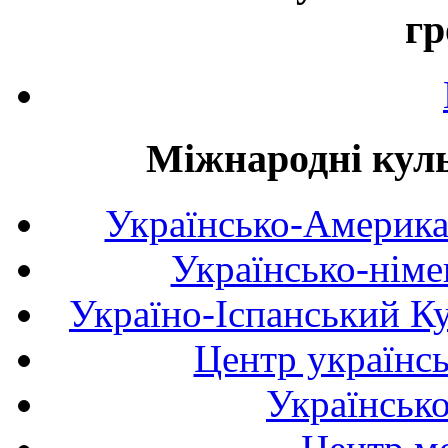
гр
Міжнародні куль
Українсько-Америка
Українсько-німе
Україно-Іспанський К
Центр українсь
Українськ