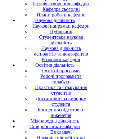
Історія створення кафедри
Кафедра сьогодні
Плани роботи кафедри
Наукова діяльність
Наукові напрямки кафедри
Публікації
Студентська наукова
діяльність
Наукова діяльність
аспірантів та докторантів
Розробки кафедри
Освітня діяльність
Освітні програми
Робочі програми та
силабуси
Практика та стажування
студентів
Дисципліни за вибором
студента
Концепція підготовки
інженерів
Міжнародна діяльність
Співробітники кафедри
Викладачі
Наукові співробітники