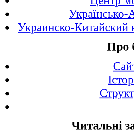
Центр мо
Українсько-
Украинско-Китайский к
Про 
Сай
Істор
Структ
Читальні з