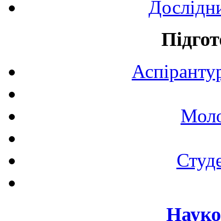
Дослідн
Підгот
Аспірантур
Моло
Студе
Науко