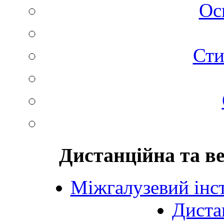
Ос
Сти
Дистанційна та в
Міжгалузевий інст
Диста