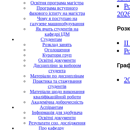
Освітня програма магістра
Р
Програма вступного
202
фахового іспиту на магістра
Чому я поступаю на
галузеве машинобудування
Розк
Як вчать студентів на
кафедрі ІДМ
Студентам
І
І
Розклад занять
Ро
Оголошення
Куратори груп
Освітні документи
Граф
Дисципліни за вибором
студента
Матеріали по дисциплінам
2
Практика та стажування
студентів
Матеріали щодо виконання
кваліфікаційной роботи
Академічна доброчесність
Аспірантам
Інформація для здобувача
Освітні документи
Результати соц. дослідження
Про кафедру