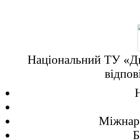
Національний ТУ «Дн
відпов
Міжнаро
Б