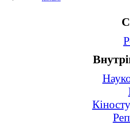
С
Р
Внутрі
Науко
Кіносту
Реп