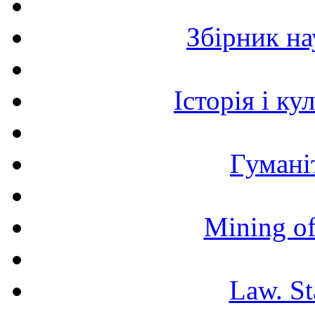
Збірник н
Історія і к
Гумані
Mining of
Law. St