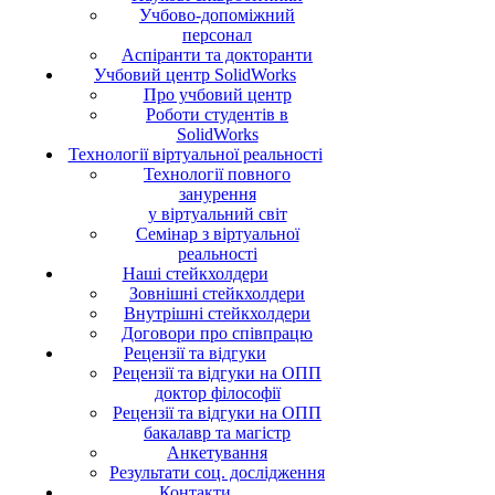
Учбово-допоміжний
персонал
Аспіранти та докторанти
Учбовий центр SolidWorks
Про учбовий центр
Роботи студентів в
SolidWorks
Технології віртуальної реальності
Технології повного
занурення
у віртуальний світ
Семінар з віртуальної
реальності
Наші стейкхолдери
Зовнішні стейкхолдери
Внутрішні стейкхолдери
Договори про співпрацю
Рецензії та відгуки
Рецензії та відгуки на ОПП
доктор філософії
Рецензії та відгуки на ОПП
бакалавр та магістр
Анкетування
Результати соц. дослідження
Контакти