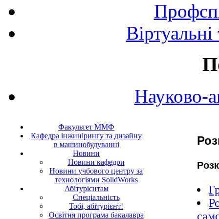
Профспі
Віртуальні
П
Науково-а
Факультет ММФ
Кафедра інжинірингу та дизайну
Роз
в машинобудуванні
Новини
Новини кафедри
Розк
Новини учбового центру за
технологіями SolidWorks
Г
Абітурієнтам
Спеціальність
Р
Тобі, абітурієнт!
само
Освітня програма бакалавра