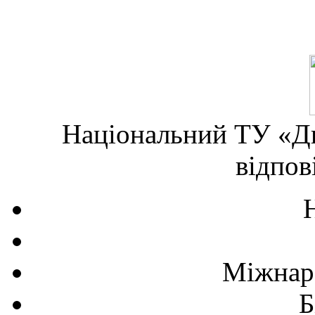
Національний ТУ «Дн
відпов
Міжнаро
Б