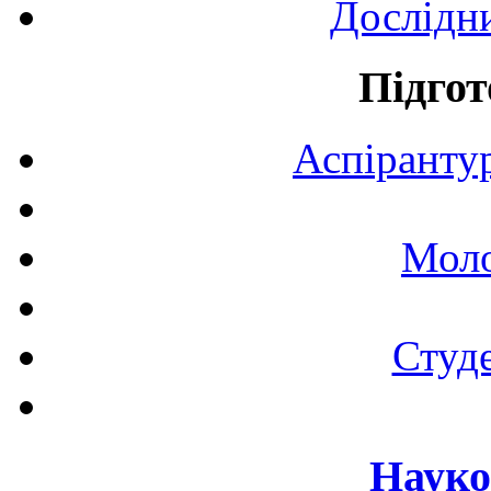
Дослідн
Підгот
Аспірантур
Моло
Студе
Науко