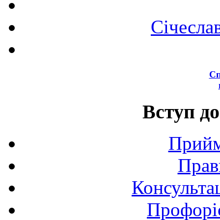
Січесла
Сп
Вступ до
Прийм
Прав
Консультац
Профоріє