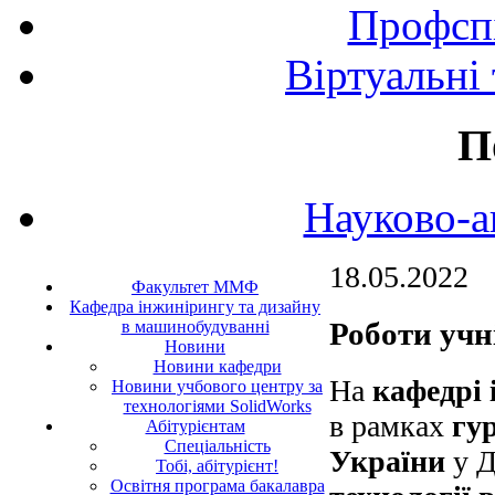
Профспі
Віртуальні
П
Науково-а
18.05.2022
Факультет ММФ
Кафедра інжинірингу та дизайну
Роботи учн
в машинобудуванні
Новини
Новини кафедри
На
кафедрі 
Новини учбового центру за
технологіями SolidWorks
в рамках
гу
Абітурієнтам
Спеціальність
України
у Д
Тобі, абітурієнт!
Освітня програма бакалавра