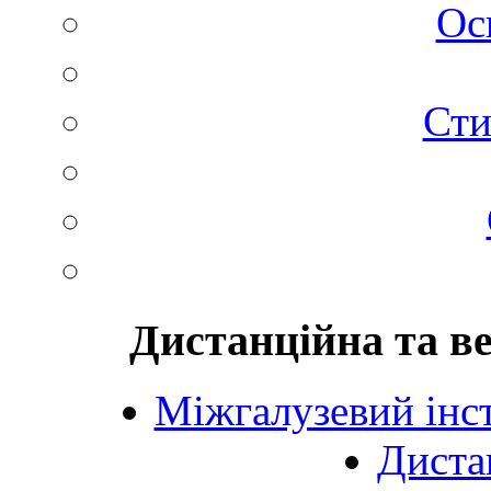
Ос
Сти
Дистанційна та в
Міжгалузевий інст
Диста