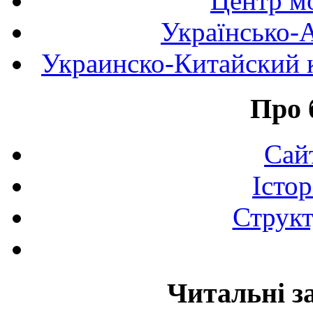
Центр мо
Українсько-
Украинско-Китайский к
Про 
Сай
Істор
Структ
Читальні з