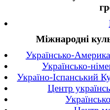
гр
Міжнародні куль
Українсько-Америка
Українсько-німе
Україно-Іспанський К
Центр українсь
Українськ