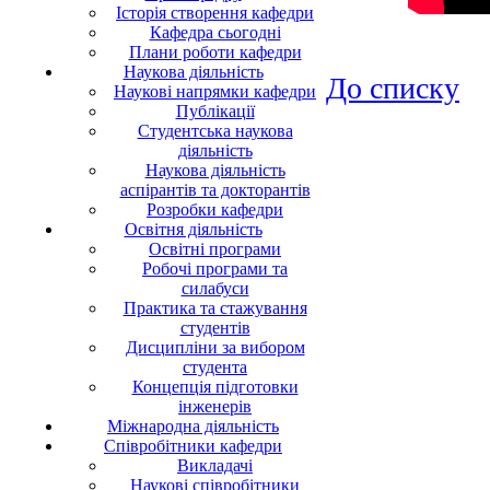
Історія створення кафедри
Кафедра сьогодні
Плани роботи кафедри
Наукова діяльність
До списку
Наукові напрямки кафедри
Публікації
Студентська наукова
діяльність
Наукова діяльність
аспірантів та докторантів
Розробки кафедри
Освітня діяльність
Освітні програми
Робочі програми та
силабуси
Практика та стажування
студентів
Дисципліни за вибором
студента
Концепція підготовки
інженерів
Міжнародна діяльність
Співробітники кафедри
Викладачі
Наукові співробітники