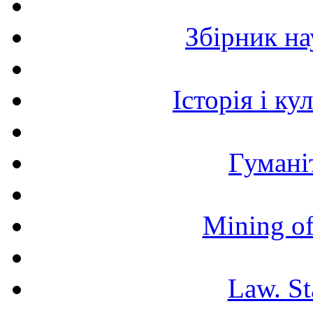
Збірник н
Історія і к
Гумані
Mining of
Law. St