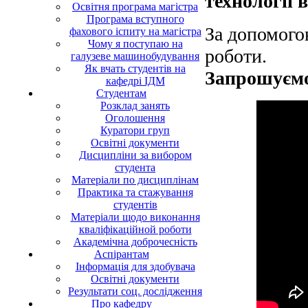
технології
Освітня програма магістра
Програма вступного
За допомого
фахового іспиту на магістра
Чому я поступаю на
роботи.
галузеве машинобудування
Як вчать студентів на
Запрошуємо
кафедрі ІДМ
Студентам
Розклад занять
Оголошення
Куратори груп
Освітні документи
Дисципліни за вибором
студента
Матеріали по дисциплінам
Практика та стажування
студентів
Матеріали щодо виконання
кваліфікаційной роботи
Академічна доброчесність
Аспірантам
Інформація для здобувача
Освітні документи
Результати соц. дослідження
Про кафедру