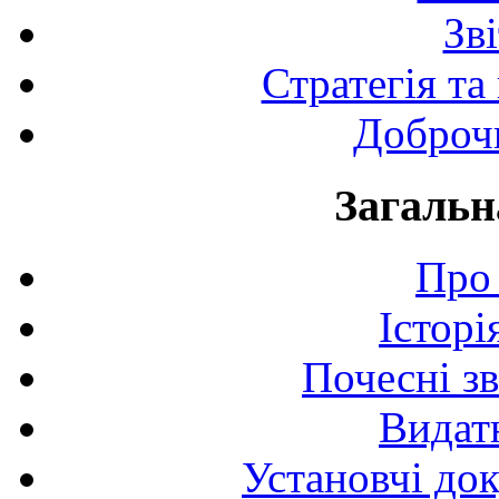
Зв
Стратегія та
Доброчи
Загальн
Про 
Історі
Почесні з
Видат
Установчі до