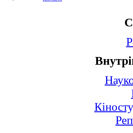
С
Р
Внутрі
Науко
Кіносту
Реп