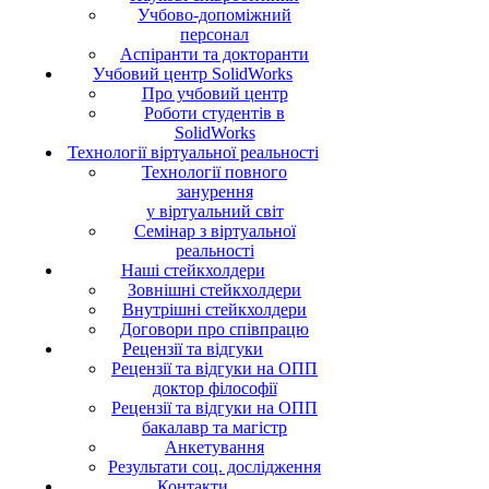
Учбово-допоміжний
персонал
Аспіранти та докторанти
Учбовий центр SolidWorks
Про учбовий центр
Роботи студентів в
SolidWorks
Технології віртуальної реальності
Технології повного
занурення
у віртуальний світ
Семінар з віртуальної
реальності
Наші стейкхолдери
Зовнішні стейкхолдери
Внутрішні стейкхолдери
Договори про співпрацю
Рецензії та відгуки
Рецензії та відгуки на ОПП
доктор філософії
Рецензії та відгуки на ОПП
бакалавр та магістр
Анкетування
Результати соц. дослідження
Контакти