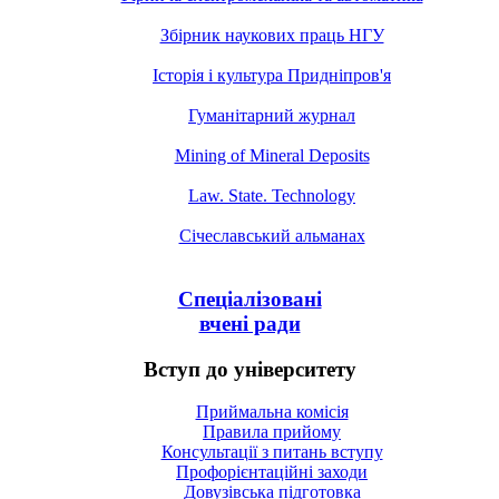
Збірник наукових праць НГУ
Історія і культура Придніпров'я
Гуманітарний журнал
Mining of Mineral Deposits
Law. State. Technology
Січеславський альманах
Спеціалізовані
вчені ради
Вступ до університету
Приймальна комісія
Правила прийому
Консультації з питань вступу
Профорієнтаційні заходи
Довузівська підготовка