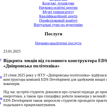
Коледжі, технікуми
Науково-освітні центри
Музеї університету
Кваліфікаційний центр
Профспілковий комітет
Віртуальні тури по аудиторіях
Послуги
Науково-аналітичні послуги
23.01.2025
у
Відкрита лекція від головного конструктора ED
«Дніпровська політехніка»
23 січня 2025 року у НТУ «Дніпровська політехніка» відбулася
за
конструктора компанії EDS Development для здобувачів вищої о
інженерія.
Під час зустрічі студенти дізналися про сучасні підходи до про
енергетики, а також про специфіку роботи інженера у великій
ра
EDS Development також запросили студентів проходити практи
а
подальшого працевлаштування.