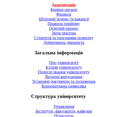
Акредитація
Керівні органи
Фінанси
Штатний розпис та вакансії
Правила прийому
Освітній процес
Звіти ректора
Стратегія та программа розвитку
Доброчинна діяльність
Загальна інформація
Про університет
Історія університету
Почесні звання університету
Видатні випускники
Установчі документи та положення
Корпоративна символiка
Структура університету
Управління
Інститути, факультети, кафедри
Підрозділи