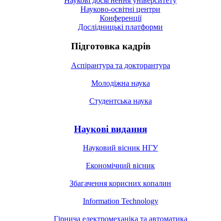
Наукові досягнення університету
Науково-освітні центри
Конференції
Дослідницькі платформи
Підготовка кадрів
Аспірантура та докторантура
Молодіжна наука
Студентська наука
Наукові видання
Науковий вісник НГУ
Економічний вісник
Збагачення корисних копалин
Information Technology
Гірнича електромеханіка та автоматика