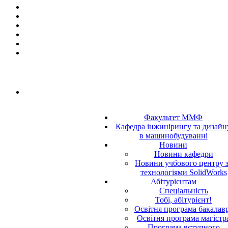
Факультет ММФ
Кафедра інжинірингу та дизайн
в машинобудуванні
Новини
Новини кафедри
Новини учбового центру 
технологіями SolidWorks
Абітурієнтам
Спеціальність
Тобі, абітурієнт!
Освітня програма бакалав
Освітня програма магістр
Програма вступного