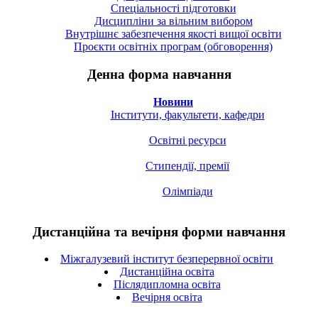
Спецiальностi підготовки
Дисципліни за вільним вибором
Внутрішнє забезпечення якості вищої освіти
Проєкти освітніх програм (обговорення)
Денна форма навчання
Новини
Інститути, факультети, кафедри
Освітні ресурси
Стипендії, премії
Олімпіади
Дистанційна та вечірня форми навчання
Міжгалузевий інститут безперервної освіти
Дистанційна освіта
Післядипломна освіта
Вечірня освіта